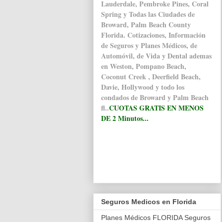
Lauderdale, Pembroke Pines, Coral
Spring y Todas las Ciudades de
Broward, Palm Beach County
Florida. Cotizaciones,
Información
de Seguros y Planes Médicos, de
Automóvil
, de Vida y Dental ademas
en Weston, Pompano Beach,
Coconut Creek , Deerfield Beach,
Davie, Hollywood y todo los
condados de Broward y Palm Beach
fl..
CUOTAS GRATIS EN MENOS
DE 2 Minutos...
Seguros Medicos en Florida
Planes Médicos FLORIDA Seguros