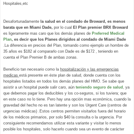
Hospitales,etc
Desafortunadamente
la salud en el condado de Broward, es menos
barata que en Miami Dade,
por lo cual
El Plan premier BRX Broward
es ligeramente mas caro que los demás planes de
Preferred Medical
Plan
, es decir que los Planes dirigidos al condado de Miami Dade
.La diferencia en precios del Plan, tomando como ejemplo un hombre de
35 años es $182 al compararlo con Dade es de $172 , teniendo en
cuenta el Plan Premier B de ambas zonas.
Beneficio tan necesario como la
hospitalización y las emergencias
medicas
está presente en éste plan de salud, donde cuenta con los
hospitales listados en todos los demás planes del HMO. Se sabe que
asistir a un hospital puede salir caro, aún
teniendo seguro de salud
, ya
que debemos pagar los deducibles y los co-seguros, si los tuviera; que
en este caso no lo tiene. Pero hay una opción mas económica, cuando la
gravedad del hecho no es tan latente y son los Urgent Care (centros de
urgencias médicas) .Estos centros permiten visitarlos fuera del horario
de los médicos primarios, por solo $40 la consulta o la urgencia. Por
consiguiente recomendamos utilizar esta variante y visitar lo menos
posible los hospitales, solo hacerlo cuando sea un evento de carácter