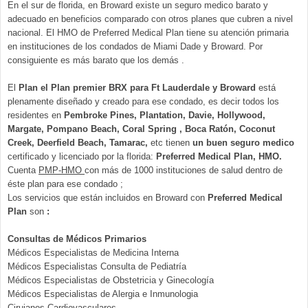
En el sur de florida, en Broward existe un seguro medico barato y
adecuado en beneficios comparado con otros planes que cubren a nivel
nacional. El HMO de Preferred Medical Plan tiene su atención primaria
en instituciones de los condados de Miami Dade y Broward. Por
consiguiente es más barato que los demás .
El
Plan el Plan premier BRX para Ft Lauderdale y Broward
está
plenamente diseñado y creado para ese condado, es decir todos los
residentes en
Pembroke Pines, Plantation, Davie, Hollywood,
Margate, Pompano Beach, Coral Spring , Boca Ratón, Coconut
Creek, Deerfield Beach, Tamarac,
etc tienen
un buen seguro medico
certificado y licenciado por la florida:
Preferred Medical Plan, HMO.
Cuenta
PMP-HMO
con más de 1000 instituciones de salud dentro de
éste plan para ese condado ;
Los servicios que están incluidos en Broward con
Preferred Medical
Plan
son
:
Consultas de Médicos Primarios
Médicos Especialistas de Medicina Interna
Médicos Especialistas Consulta de Pediatría
Médicos Especialistas de Obstetricia y Ginecología
Médicos Especialistas de Alergia e Inmunologia
Cirujanos Cardiovasculares